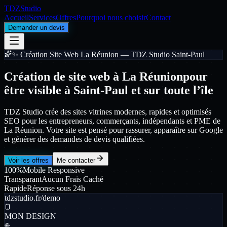
TDZ
Studio
Accueil
Services
Offres
Pourquoi nous choisir
Contact
Demander un devis
✨ Création Site Web La Réunion — TDZ Studio Saint-Paul
Création de site web à La Réunion
pour
être visible à Saint-Paul et sur toute l’île
TDZ Studio crée des sites vitrines modernes, rapides et optimisés
SEO pour les entrepreneurs, commerçants, indépendants et PME de
La Réunion. Votre site est pensé pour rassurer, apparaître sur Google
et générer des demandes de devis qualifiées.
Voir les offres
Me contacter
100%
Mobile Responsive
Transparant
Aucun Frais Caché
Rapide
Réponse sous 24h
tdzstudio.fr/demo
MON DESIGN